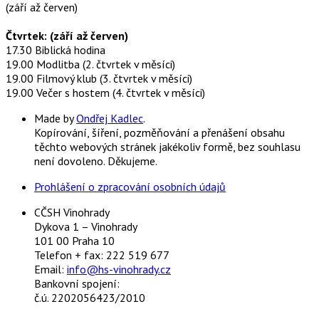
(září až červen)
Čtvrtek: (září až červen)
17.30 Biblická hodina
19.00 Modlitba (2. čtvrtek v měsíci)
19.00 Filmový klub (3. čtvrtek v měsíci)
19.00 Večer s hostem (4. čtvrtek v měsíci)
Made by
Ondřej Kadlec
.
Kopírování, šíření, pozměňování a přenášení obsahu
těchto webových stránek jakékoliv formě, bez souhlasu
není dovoleno. Děkujeme.
Prohlášení o zpracování osobních údajů
CČSH Vinohrady
Dykova 1 – Vinohrady
101 00 Praha 10
Telefon + fax: 222 519 677
Email:
info@hs-vinohrady.cz
Bankovní spojení:
č.ú. 2202056423/2010