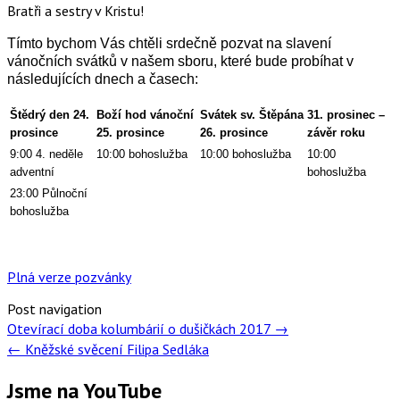
Bratři a sestry v Kristu!
Tímto bychom Vás chtěli srdečně pozvat na slavení
vánočních svátků v našem sboru, které bude probíhat v
následujících dnech a časech:
Štědrý den 24.
Boží hod vánoční
Svátek sv. Štěpána
31. prosinec –
prosince
25. prosince
26. prosince
závěr roku
9:00 4. neděle
10:00 bohoslužba
10:00 bohoslužba
10:00
adventní
bohoslužba
23:00 Půlnoční
bohoslužba
Plná verze pozvánky
Post navigation
Otevírací doba kolumbárií o dušičkách 2017
→
←
Kněžské svěcení Filipa Sedláka
Jsme na YouTube