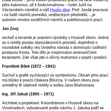
přes kubismus, až k funkcionalismu – hotel Juliš na
Václavském náměstí a náš
Husův sbor
. Prof. Janák pracoval
i na řadě návrhů pomníků, uměleckých předmětů…,je
autorem mnoha soutěžních návrhů a publikovaných prací.
Jan Znoj
sochař a keramik je autorem výzdoby v Husově sboru. Jedná
se o reliéfy postav starozákonních proroků, doplněné o
novodobé svědky víry českého národa s dominující ústřední
postavou Krista. Toto dílo je inspirováno renesančními
terakotami. Zde však jde o věcný realismus v pojetí i podání.
František Bílek (1872 – 1941)
Sochař a grafik vycházející ze symbolismu. Obsah jeho prací
má blízko k poezii Otakara Březiny. V našem sboru jsou
umístěny tři sádrové reliéfy a soška Jana Blahoslava.
Ing. Jiří Jakub (1905 – 1971)
Architekt a projektant. Kolumbárium v Husově sboru na
Vinohradech, vybudované podle návrhu J. Jakuba patří se