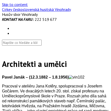
Skip to content
Církev československá husitská Vinohrady
Husův sbor Vinohrady
KONTAKT NA FARU:
222 519 677
Architekti a umělci
Pavel Janák – (12.3.1882 – 1.8.1956)
Pracoval v ateliéru Jana Kotěry, spolupracoval s Josefem
Gočárem. Ve dvacátých letech 20. stol. získal profesuru na
Uměleckoprůmyslové škole v Praze. Rozsah jeho díla sahá
od rekonstrukcí památkových staveb např. Černínský palác,
letohrádek Hvězda, na Pražském hradě Jízdárna, Míčovna,
Zlatá ulička …jeho vlastní projektové práce od rané moderny