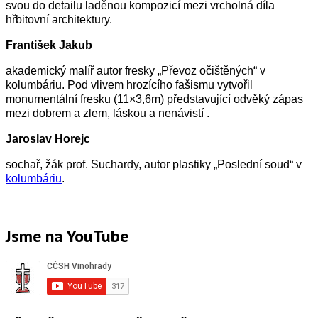
svou do detailu laděnou kompozicí mezi vrcholná díla
hřbitovní architektury.
František Jakub
akademický malíř autor fresky „Převoz očištěných“ v
kolumbáriu. Pod vlivem hrozícího fašismu vytvořil
monumentální fresku (11×3,6m) představující odvěký zápas
mezi dobrem a zlem, láskou a nenávistí .
Jaroslav Horejc
sochař, žák prof. Suchardy, autor plastiky „Poslední soud“ v
kolumbáriu
.
Jsme na YouTube