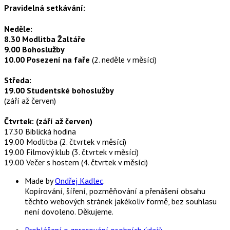
Pravidelná setkávání:
Neděle:
8.30 Modlitba Žaltáře
9.00 Bohoslužby
10.00 Posezení na faře
(2. neděle v měsíci)
Středa:
19.00 Studentské bohoslužby
(září až červen)
Čtvrtek: (září až červen)
17.30 Biblická hodina
19.00 Modlitba (2. čtvrtek v měsíci)
19.00 Filmový klub (3. čtvrtek v měsíci)
19.00 Večer s hostem (4. čtvrtek v měsíci)
Made by
Ondřej Kadlec
.
Kopírování, šíření, pozměňování a přenášení obsahu
těchto webových stránek jakékoliv formě, bez souhlasu
není dovoleno. Děkujeme.
Prohlášení o zpracování osobních údajů