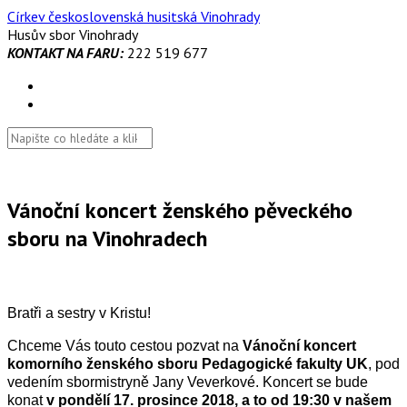
Skip
Církev československá husitská Vinohrady
to
Husův sbor Vinohrady
content
KONTAKT NA FARU:
222 519 677
Vánoční koncert ženského pěveckého
sboru na Vinohradech
Bratři a sestry v Kristu!
Chceme Vás touto cestou pozvat na
Vánoční koncert
komorního ženského sboru Pedagogické fakulty UK
, pod
vedením sbormistryně Jany Veverkové. Koncert se bude
konat
v pondělí 17. prosince 2018, a to od 19:30 v našem