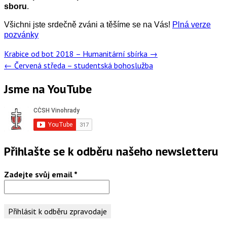
sboru
.
Všichni jste srdečně zváni a těšíme se na Vás!
Plná verze
pozvánky
Post
Krabice od bot 2018 – Humanitární sbírka
→
navigation
←
Červená středa – studentská bohoslužba
Jsme na YouTube
Přihlašte se k odběru našeho newsletteru
Zadejte svůj email
*