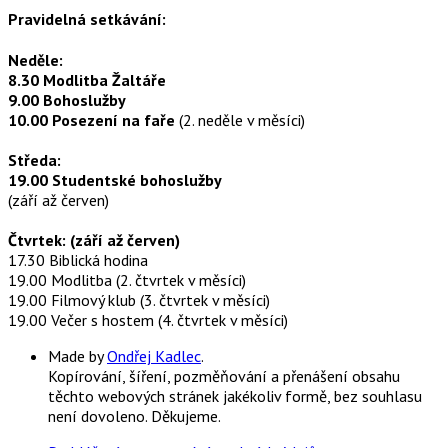
Pravidelná setkávání:
Neděle:
8.30 Modlitba Žaltáře
9.00 Bohoslužby
10.00 Posezení na faře
(2. neděle v měsíci)
Středa:
19.00 Studentské bohoslužby
(září až červen)
Čtvrtek: (září až červen)
17.30 Biblická hodina
19.00 Modlitba (2. čtvrtek v měsíci)
19.00 Filmový klub (3. čtvrtek v měsíci)
19.00 Večer s hostem (4. čtvrtek v měsíci)
Made by
Ondřej Kadlec
.
Kopírování, šíření, pozměňování a přenášení obsahu
těchto webových stránek jakékoliv formě, bez souhlasu
není dovoleno. Děkujeme.