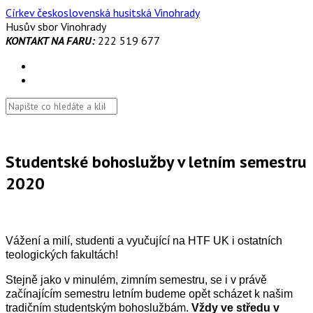
Skip
Církev československá husitská Vinohrady
to
Husův sbor Vinohrady
content
KONTAKT NA FARU:
222 519 677
Studentské bohoslužby v letním semestru
2020
Vážení a milí, studenti a vyučující na HTF UK i ostatních
teologických fakultách!
Stejně jako v minulém, zimním semestru, se i v právě
začínajícím semestru letním budeme opět scházet k našim
tradičním studentským bohoslužbám.
Vždy ve středu v