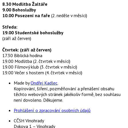
8.30 Modlitba Žaltáře
9.00 Bohoslužby
10.00 Posezení na faře
(2. neděle v měsíci)
Středa:
19.00 Studentské bohoslužby
(září až červen)
Čtvrtek: (září až červen)
17.30 Biblická hodina
19.00 Modlitba (2. čtvrtek v měsíci)
19.00 Filmový klub (3. čtvrtek v měsíci)
19.00 Večer s hostem (4. čtvrtek v měsíci)
Made by
Ondřej Kadlec
.
Kopírování, šíření, pozměňování a přenášení obsahu
těchto webových stránek jakékoliv formě, bez souhlasu
není dovoleno. Děkujeme.
Prohlášení o zpracování osobních údajů
CČSH Vinohrady
Dykova 1 – Vinohrady