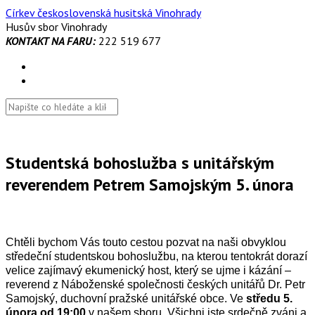
Skip
Církev československá husitská Vinohrady
to
Husův sbor Vinohrady
content
KONTAKT NA FARU:
222 519 677
Studentská bohoslužba s unitářským
reverendem Petrem Samojským 5. února
Chtěli bychom Vás touto cestou pozvat na naši obvyklou
středeční studentskou bohoslužbu, na kterou tentokrát dorazí
velice zajímavý ekumenický host, který se ujme i kázání –
reverend z Náboženské společnosti českých unitářů Dr. Petr
Samojský, duchovní pražské unitářské obce. Ve
středu 5.
února od 19:00
v našem sboru. Všichni jste srdečně zváni a