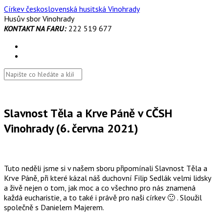
Skip
Církev československá husitská Vinohrady
to
Husův sbor Vinohrady
content
KONTAKT NA FARU:
222 519 677
Slavnost Těla a Krve Páně v CČSH
Vinohrady (6. června 2021)
Tuto neděli jsme si v našem sboru připomínali Slavnost Těla a
Krve Páně, při které kázal náš duchovní Filip Sedlák velmi lidsky
a živě nejen o tom, jak moc a co všechno pro nás znamená
každá eucharistie, a to také i právě pro naši církev 🙂 . Sloužil
společně s Danielem Majerem.