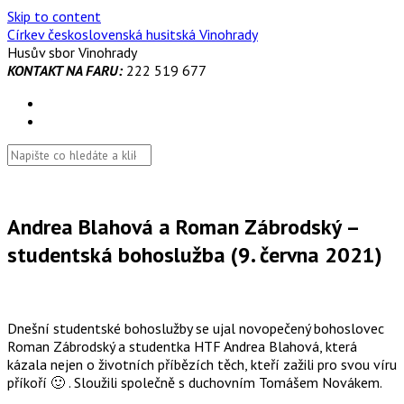
Skip to content
Církev československá husitská Vinohrady
Husův sbor Vinohrady
KONTAKT NA FARU:
222 519 677
Andrea Blahová a Roman Zábrodský –
studentská bohoslužba (9. června 2021)
Dnešní studentské bohoslužby se ujal novopečený bohoslovec
Roman Zábrodský a studentka HTF Andrea Blahová, která
kázala nejen o životních příbězích těch, kteří zažili pro svou víru
příkoří 🙂 . Sloužili společně s duchovním Tomášem Novákem.