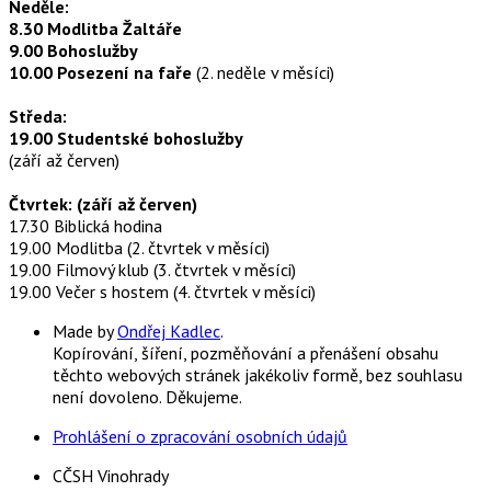
Neděle:
8.30 Modlitba Žaltáře
9.00 Bohoslužby
10.00 Posezení na faře
(2. neděle v měsíci)
Středa:
19.00 Studentské bohoslužby
(září až červen)
Čtvrtek: (září až červen)
17.30 Biblická hodina
19.00 Modlitba (2. čtvrtek v měsíci)
19.00 Filmový klub (3. čtvrtek v měsíci)
19.00 Večer s hostem (4. čtvrtek v měsíci)
Made by
Ondřej Kadlec
.
Kopírování, šíření, pozměňování a přenášení obsahu
těchto webových stránek jakékoliv formě, bez souhlasu
není dovoleno. Děkujeme.
Prohlášení o zpracování osobních údajů
CČSH Vinohrady