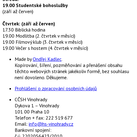
19.00 Studentské bohoslužby
(září až červen)
Čtvrtek: (září až červen)
17.30 Biblická hodina
19.00 Modlitba (2. čtvrtek v měsíci)
19.00 Filmový klub (3. čtvrtek v měsíci)
19.00 Večer s hostem (4. čtvrtek v měsíci)
Made by
Ondřej Kadlec
.
Kopírování, šíření, pozměňování a přenášení obsahu
těchto webových stránek jakékoliv formě, bez souhlasu
není dovoleno. Děkujeme.
Prohlášení o zpracování osobních údajů
CČSH Vinohrady
Dykova 1 – Vinohrady
101 00 Praha 10
Telefon + fax: 222 519 677
Email:
info@hs-vinohrady.cz
Bankovní spojení:
č.ú. 2202056423/2010