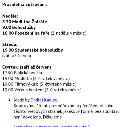
Pravidelná setkávání:
Neděle:
8.30 Modlitba Žaltáře
9.00 Bohoslužby
10.00 Posezení na faře
(2. neděle v měsíci)
Středa:
19.00 Studentské bohoslužby
(září až červen)
Čtvrtek: (září až červen)
17.30 Biblická hodina
19.00 Modlitba (2. čtvrtek v měsíci)
19.00 Filmový klub (3. čtvrtek v měsíci)
19.00 Večer s hostem (4. čtvrtek v měsíci)
Made by
Ondřej Kadlec
.
Kopírování, šíření, pozměňování a přenášení obsahu
těchto webových stránek jakékoliv formě, bez souhlasu
není dovoleno. Děkujeme.
Prohlášení o zpracování osobních údajů