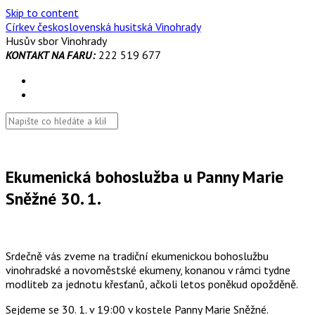
Skip to content
Církev československá husitská Vinohrady
Husův sbor Vinohrady
KONTAKT NA FARU:
222 519 677
Ekumenická bohoslužba u Panny Marie
Sněžné 30. 1.
Srdečně vás zveme na tradiční ekumenickou bohoslužbu
vinohradské a novoměstské ekumeny, konanou v rámci tydne
modliteb za jednotu křesťanů, ačkoli letos poněkud opožděně.
Sejdeme se 30. 1. v 19:00 v kostele Panny Marie Sněžné.