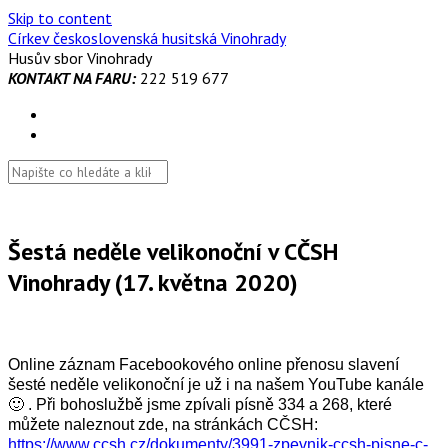
Skip to content
Církev československá husitská Vinohrady
Husův sbor Vinohrady
KONTAKT NA FARU:
222 519 677
Šestá neděle velikonoční v CČSH
Vinohrady (17. května 2020)
Online záznam Facebookového online přenosu slavení
šesté neděle velikonoční je už i na našem YouTube kanále
🙂 . Při bohoslužbě jsme zpívali písně 334 a 268, které
můžete naleznout zde, na stránkách CČSH:
https://www.ccsh.cz/dokumenty/3991-zpevnik-ccsh-pisne-c-