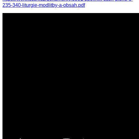
235-340-liturgie-modlitby-a-obsah.pdf