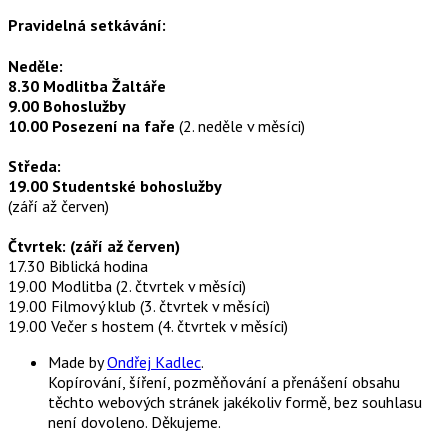
Pravidelná setkávání:
Neděle:
8.30 Modlitba Žaltáře
9.00 Bohoslužby
10.00 Posezení na faře
(2. neděle v měsíci)
Středa:
19.00 Studentské bohoslužby
(září až červen)
Čtvrtek: (září až červen)
17.30 Biblická hodina
19.00 Modlitba (2. čtvrtek v měsíci)
19.00 Filmový klub (3. čtvrtek v měsíci)
19.00 Večer s hostem (4. čtvrtek v měsíci)
Made by
Ondřej Kadlec
.
Kopírování, šíření, pozměňování a přenášení obsahu
těchto webových stránek jakékoliv formě, bez souhlasu
není dovoleno. Děkujeme.