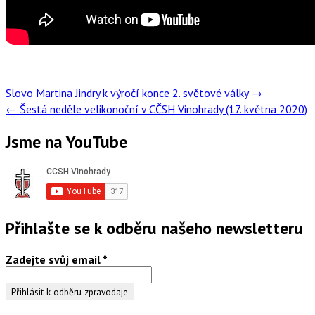
Post
Slovo Martina Jindry k výročí konce 2. světové války
→
navigation
←
Šestá neděle velikonoční v CČSH Vinohrady (17. května 2020)
Jsme na YouTube
Přihlašte se k odběru našeho newsletteru
Zadejte svůj email
*