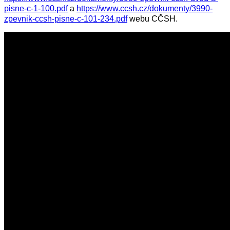
pisne-c-1-100.pdf
a
https://www.ccsh.cz/dokumenty/3990-
zpevnik-ccsh-pisne-c-101-234.pdf
webu CČSH.