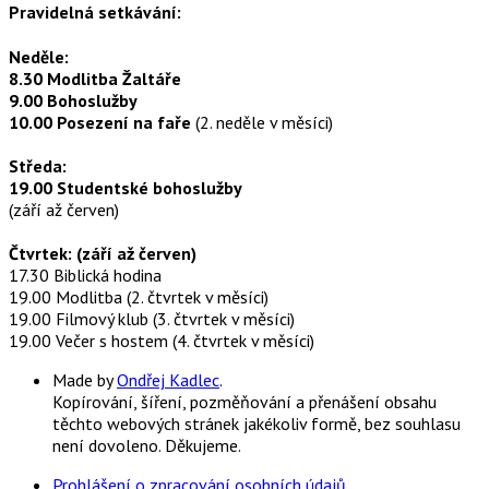
Pravidelná setkávání:
Neděle:
8.30 Modlitba Žaltáře
9.00 Bohoslužby
10.00 Posezení na faře
(2. neděle v měsíci)
Středa:
19.00 Studentské bohoslužby
(září až červen)
Čtvrtek: (září až červen)
17.30 Biblická hodina
19.00 Modlitba (2. čtvrtek v měsíci)
19.00 Filmový klub (3. čtvrtek v měsíci)
19.00 Večer s hostem (4. čtvrtek v měsíci)
Made by
Ondřej Kadlec
.
Kopírování, šíření, pozměňování a přenášení obsahu
těchto webových stránek jakékoliv formě, bez souhlasu
není dovoleno. Děkujeme.
Prohlášení o zpracování osobních údajů