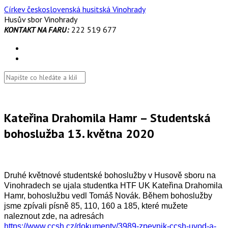
Skip
Církev československá husitská Vinohrady
to
Husův sbor Vinohrady
content
KONTAKT NA FARU:
222 519 677
Kateřina Drahomila Hamr – Studentská
bohoslužba 13. května 2020
Druhé květnové studentské bohoslužby v Husově sboru na
Vinohradech se ujala studentka HTF UK Kateřina Drahomila
Hamr, bohoslužbu vedl Tomáš Novák. Během bohoslužby
jsme zpívali písně 85, 110, 160 a 185, které mužete
naleznout zde, na adresách
https://www.ccsh.cz/dokumenty/3989-zpevnik-ccsh-uvod-a-