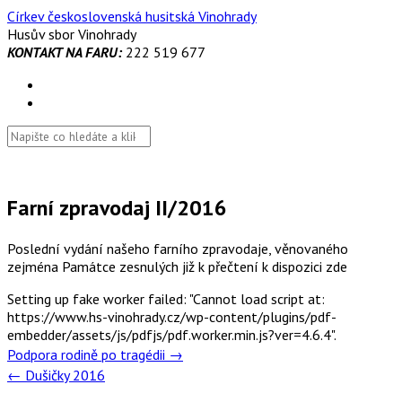
Skip
Církev československá husitská Vinohrady
to
Husův sbor Vinohrady
content
KONTAKT NA FARU:
222 519 677
Farní zpravodaj II/2016
Poslední vydání našeho farního zpravodaje, věnovaného
zejména Památce zesnulých již k přečtení k dispozici zde
Setting up fake worker failed: "Cannot load script at:
https://www.hs-vinohrady.cz/wp-content/plugins/pdf-
embedder/assets/js/pdfjs/pdf.worker.min.js?ver=4.6.4".
Post
Podpora rodině po tragédii
→
navigation
←
Dušičky 2016