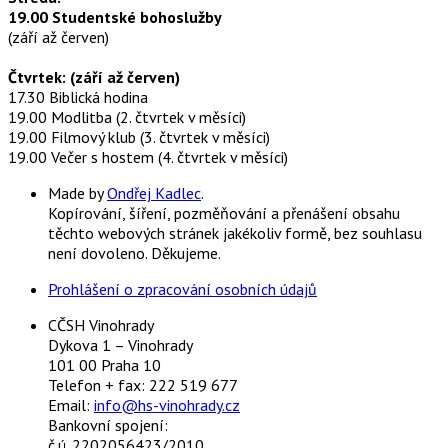
19.00 Studentské bohoslužby
(září až červen)
Čtvrtek: (září až červen)
17.30 Biblická hodina
19.00 Modlitba (2. čtvrtek v měsíci)
19.00 Filmový klub (3. čtvrtek v měsíci)
19.00 Večer s hostem (4. čtvrtek v měsíci)
Made by
Ondřej Kadlec
.
Kopírování, šíření, pozměňování a přenášení obsahu
těchto webových stránek jakékoliv formě, bez souhlasu
není dovoleno. Děkujeme.
Prohlášení o zpracování osobních údajů
CČSH Vinohrady
Dykova 1 – Vinohrady
101 00 Praha 10
Telefon + fax: 222 519 677
Email:
info@hs-vinohrady.cz
Bankovní spojení:
č.ú. 2202056423/2010