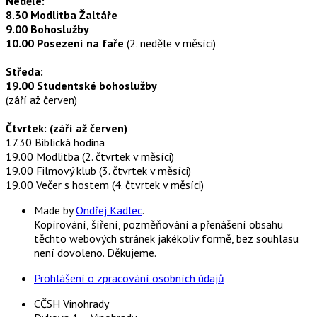
Neděle:
8.30 Modlitba Žaltáře
9.00 Bohoslužby
10.00 Posezení na faře
(2. neděle v měsíci)
Středa:
19.00 Studentské bohoslužby
(září až červen)
Čtvrtek: (září až červen)
17.30 Biblická hodina
19.00 Modlitba (2. čtvrtek v měsíci)
19.00 Filmový klub (3. čtvrtek v měsíci)
19.00 Večer s hostem (4. čtvrtek v měsíci)
Made by
Ondřej Kadlec
.
Kopírování, šíření, pozměňování a přenášení obsahu
těchto webových stránek jakékoliv formě, bez souhlasu
není dovoleno. Děkujeme.
Prohlášení o zpracování osobních údajů
CČSH Vinohrady