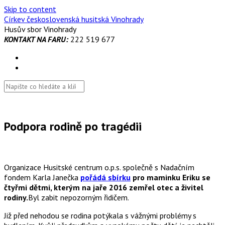
Skip to content
Církev československá husitská Vinohrady
Husův sbor Vinohrady
KONTAKT NA FARU:
222 519 677
Podpora rodině po tragédii
Organizace Husitské centrum o.p.s. společně s Nadačním
fondem Karla Janečka
pořádá
sbírku
pro maminku Eriku se
čtyřmi dětmi, kterým na jaře 2016 zemřel otec a živitel
rodiny.
Byl zabit nepozorným řidičem.
Již před nehodou se rodina potýkala s vážnými problémy s