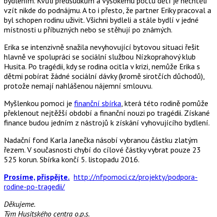
bydlením. Kvůli předsudkům a vysokému počtu dětí je nechtěli
vzít nikde do podnájmu. A to i přesto, že partner Eriky pracoval a
byl schopen rodinu uživit. Všichni bydleli a stále bydlí v jedné
místnosti u příbuzných nebo se stěhují po známých.
Erika se intenzivně snažila nevyhovující bytovou situaci řešit
hlavně ve spolupráci se sociální službou Nízkoprahový klub
Husita. Po tragédii, kdy se rodina ocitla v krizi, nemůže Erika s
dětmi pobírat žádné sociální dávky (kromě sirotčích důchodů),
protože nemají nahlášenou nájemní smlouvu.
Myšlenkou pomoci je
finanční sbírka
, která této rodině pomůže
překlenout nejtěžší období a finanční nouzi po tragédii. Získané
finance budou jedním z nástrojů k získání vyhovujícího bydlení.
Nadační fond Karla Janečka násobí vybranou částku zlatým
řezem. V současnosti chybí do cílové částky vybrat pouze 23
525 korun. Sbírka končí 5. listopadu 2016.
Prosíme, přispějte.
http://nfpomoci.cz/projekty/podpora-
rodine-po-tragedii/
Děkujeme.
Tým Husitského centra o.p.s.