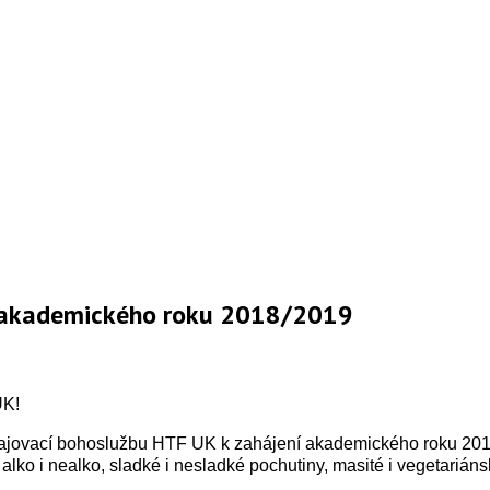
í akademického roku 2018/2019
UK!
zahajovací bohoslužbu HTF UK k zahájení akademického roku 201
lko i nealko, sladké i nesladké pochutiny, masité i vegetariáns