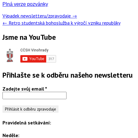
Plná verze pozvánky
Post
Výpadek newsletteru/zpravodaje
→
navigation
←
Retro studentská bohoslužba k výročí vzniku republiky
Jsme na YouTube
Přihlašte se k odběru našeho newsletteru
Zadejte svůj email
*
Pravidelná setkávání:
Neděle: