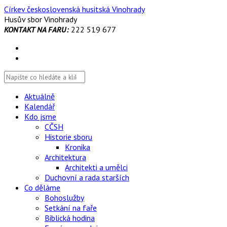
Skip
Církev československá husitská Vinohrady
to
Husův sbor Vinohrady
content
KONTAKT NA FARU:
222 519 677
Aktuálně
Kalendář
Kdo jsme
CČSH
Historie sboru
Kronika
Architektura
Architekti a umělci
Duchovní a rada starších
Co děláme
Bohoslužby
Setkání na faře
Biblická hodina