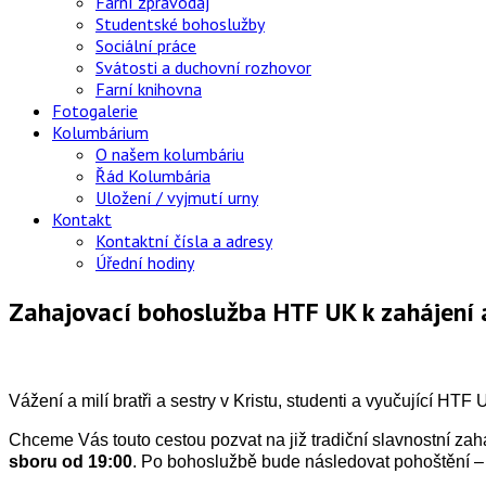
Farní zpravodaj
Studentské bohoslužby
Sociální práce
Svátosti a duchovní rozhovor
Farní knihovna
Fotogalerie
Kolumbárium
O našem kolumbáriu
Řád Kolumbária
Uložení / vyjmutí urny
Kontakt
Kontaktní čísla a adresy
Úřední hodiny
Zahajovací bohoslužba HTF UK k zahájen
Vážení a milí bratři a sestry v Kristu, studenti a vyučující HTF 
Chceme Vás touto cestou pozvat na již tradiční slavnostní 
sboru od 19:00
. Po bohoslužbě bude následovat pohoštění – a