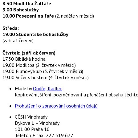
8.30 Modlitba Žaltáře
9.00 Bohoslužby
10.00 Posezení na faře
(2. neděle v měsíci)
Středa:
19.00 Studentské bohoslužby
(září až červen)
Čtvrtek: (září až červen)
17.30 Biblická hodina
19.00 Modlitba (2. čtvrtek v měsíci)
19.00 Filmový klub (3. čtvrtek v měsíci)
19.00 Večer s hostem (4. čtvrtek v měsíci)
Made by
Ondřej Kadlec
.
Kopírování, šíření, pozměňování a přenášení obsahu těcht
Prohlášení o zpracování osobních údajů
CČSH Vinohrady
Dykova 1 – Vinohrady
101 00 Praha 10
Telefon + fax: 222 519 677