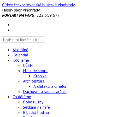
Skip
Církev československá husitská Vinohrady
to
Husův sbor Vinohrady
content
KONTAKT NA FARU:
222 519 677
Aktuálně
Kalendář
Kdo jsme
CČSH
Historie sboru
Kronika
Architektura
Architekti a umělci
Duchovní a rada starších
Co děláme
Bohoslužby
Setkání na faře
Biblická hodina