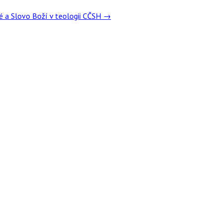
té a Slovo Boží v teologii CČSH
→