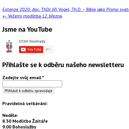
Post
Extenze 2020: doc. ThDr. Jiří Vogel, Th.D. – Bible jako Písmo sva
navigation
←
Večerní modlitba 12. března
Jsme na YouTube
Přihlašte se k odběru našeho newsletteru
Zadejte svůj email
*
Pravidelná setkávání:
Neděle:
8.30 Modlitba Žaltáře
9.00 Bohoslužby