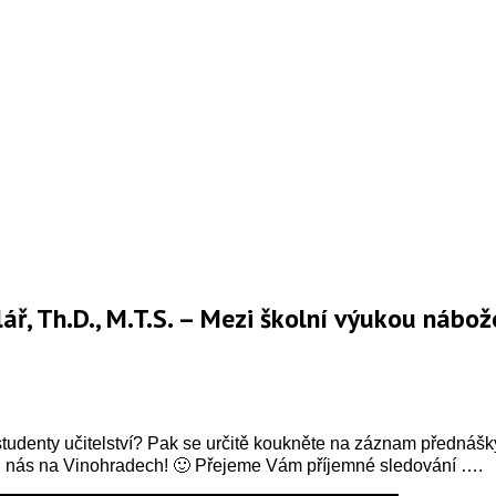
, Th.D., M.T.S. – Mezi školní výukou nábože
tudenty učitelství? Pak se určitě koukněte na záznam přednášky
 u nás na Vinohradech! 🙂 Přejeme Vám příjemné sledování ….