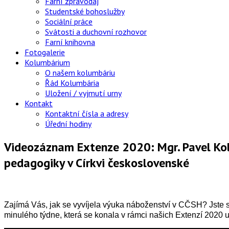
Farní zpravodaj
Studentské bohoslužby
Sociální práce
Svátosti a duchovní rozhovor
Farní knihovna
Fotogalerie
Kolumbárium
O našem kolumbáriu
Řád Kolumbária
Uložení / vyjmutí urny
Kontakt
Kontaktní čísla a adresy
Úřední hodiny
Videozáznam Extenze 2020: Mgr. Pavel Kolář
pedagogiky v Církvi československé
Zajímá Vás, jak se vyvíjela výuka náboženství v CČSH? Jste s
minulého týdne, která se konala v rámci našich Extenzí 2020