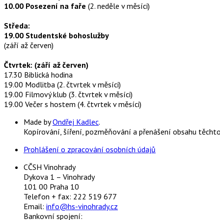
10.00 Posezení na faře
(2. neděle v měsíci)
Středa:
19.00 Studentské bohoslužby
(září až červen)
Čtvrtek: (září až červen)
17.30 Biblická hodina
19.00 Modlitba (2. čtvrtek v měsíci)
19.00 Filmový klub (3. čtvrtek v měsíci)
19.00 Večer s hostem (4. čtvrtek v měsíci)
Made by
Ondřej Kadlec
.
Kopírování, šíření, pozměňování a přenášení obsahu těcht
Prohlášení o zpracování osobních údajů
CČSH Vinohrady
Dykova 1 – Vinohrady
101 00 Praha 10
Telefon + fax: 222 519 677
Email:
info@hs-vinohrady.cz
Bankovní spojení: