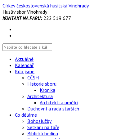
Skip
Církev československá husitská Vinohrady
to
Husův sbor Vinohrady
content
KONTAKT NA FARU:
222 519 677
Aktuálně
Kalendář
Kdo jsme
CČSH
Historie sboru
Kronika
Architektura
Architekti a umělci
Duchovní a rada starších
Co děláme
Bohoslužby
Setkání na faře
Biblická hodina