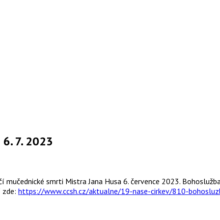
 6. 7. 2023
čí mučednické smrti Mistra Jana Husa 6. července 2023. Bohoslužba
í zde:
https://www.ccsh.cz/aktualne/19-nase-cirkev/810-bohosluz