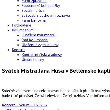
Farní zpravodaj
Studentské bohoslužby
Sociální práce
Svátosti a duchovní rozhovor
Farní knihovna
Fotogalerie
Kolumbárium
O našem kolumbáriu
Řád Kolumbária
Uložení / vyjmutí urny
Kontakt
Kontaktní čísla a adresy
Úřední hodiny
Svátek Mistra Jana Husa v Betlémské kapli
Srdečně vás zveme na celocírkevní bohoslužbu k příležitosti výro
bude také přenášet Česká televize a Český rozhlas. Více informac
Post
Koncert – Verum – 13. 6.
→
navigation