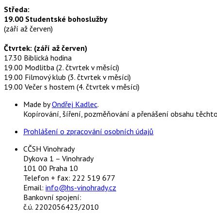
Středa:
19.00 Studentské bohoslužby
(září až červen)
Čtvrtek: (září až červen)
17.30 Biblická hodina
19.00 Modlitba (2. čtvrtek v měsíci)
19.00 Filmový klub (3. čtvrtek v měsíci)
19.00 Večer s hostem (4. čtvrtek v měsíci)
Made by
Ondřej Kadlec
.
Kopírování, šíření, pozměňování a přenášení obsahu těcht
Prohlášení o zpracování osobních údajů
CČSH Vinohrady
Dykova 1 – Vinohrady
101 00 Praha 10
Telefon + fax: 222 519 677
Email:
info@hs-vinohrady.cz
Bankovní spojení:
č.ú. 2202056423/2010