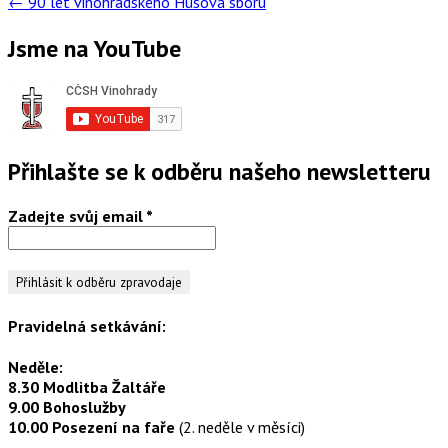
←
90 let vinohradského Husova sboru
Jsme na YouTube
Přihlašte se k odběru našeho newsletteru
Zadejte svůj email
*
Pravidelná setkávání:
Neděle:
8.30 Modlitba Žaltáře
9.00 Bohoslužby
10.00 Posezení na faře
(2. neděle v měsíci)