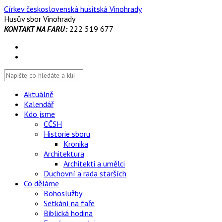
Skip
Církev československá husitská Vinohrady
to
Husův sbor Vinohrady
content
KONTAKT NA FARU:
222 519 677
Aktuálně
Kalendář
Kdo jsme
CČSH
Historie sboru
Kronika
Architektura
Architekti a umělci
Duchovní a rada starších
Co děláme
Bohoslužby
Setkání na faře
Biblická hodina