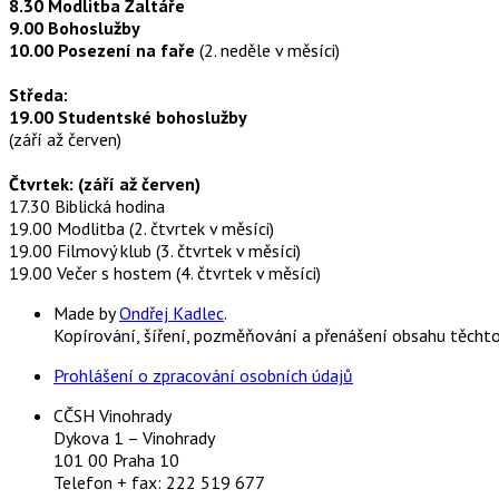
8.30 Modlitba Žaltáře
9.00 Bohoslužby
10.00 Posezení na faře
(2. neděle v měsíci)
Středa:
19.00 Studentské bohoslužby
(září až červen)
Čtvrtek: (září až červen)
17.30 Biblická hodina
19.00 Modlitba (2. čtvrtek v měsíci)
19.00 Filmový klub (3. čtvrtek v měsíci)
19.00 Večer s hostem (4. čtvrtek v měsíci)
Made by
Ondřej Kadlec
.
Kopírování, šíření, pozměňování a přenášení obsahu těcht
Prohlášení o zpracování osobních údajů
CČSH Vinohrady
Dykova 1 – Vinohrady
101 00 Praha 10
Telefon + fax: 222 519 677