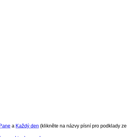
 Pane
a
Každý den
(klikněte na názvy písní pro podklady ze