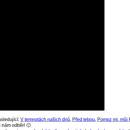
ásledující:
V temnotách našich dnů
,
Před tebou
,
Pomoz mi, můj
e nám odběr! 🙂