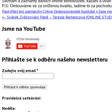
Seznam a záznamy dalších online bohoslužeb, kázání a úva
P.S: Omlouváme se za sníženou kvalitu, ladíme to za pochodu
Post
Pastýřský list patriarchy Církve československé husitské v čase n
navigation
←
Svátek Zvěstování Páně – Terezie Remencová (ONLINE S
Jsme na YouTube
Přihlašte se k odběru našeho newsletteru
Zadejte svůj email
*
Pravidelná setkávání:
Neděle: