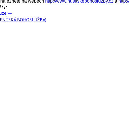
h naleznete na webech
http://www.husitskebohosluzby.cz
a
http:
! 🙂
ouze
→
TUDENTSKÁ BOHOSLUŽBA)