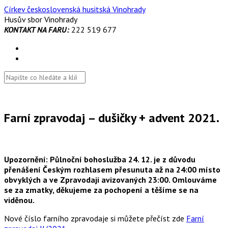
Skip
Církev československá husitská Vinohrady
to
Husův sbor Vinohrady
content
KONTAKT NA FARU:
222 519 677
Farní zpravodaj – dušičky + advent 2021.
Upozornění: Půlnoční bohoslužba 24. 12. je z důvodu
přenášení Českým rozhlasem přesunuta až na 24:00 místo
obvyklých a ve Zpravodaji avizovaných 23:00. Omlouváme
se za zmatky, děkujeme za pochopení a těšíme se na
viděnou.
Nové číslo farního zpravodaje si můžete přečíst zde
Farní