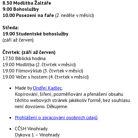
8.30 Modlitba Žaltáře
9.00 Bohoslužby
10.00 Posezení na faře
(2. neděle v měsíci)
Středa:
19.00 Studentské bohoslužby
(září až červen)
Čtvrtek: (září až červen)
17.30 Biblická hodina
19.00 Modlitba (2. čtvrtek v měsíci)
19.00 Filmový klub (3. čtvrtek v měsíci)
19.00 Večer s hostem (4. čtvrtek v měsíci)
Made by
Ondřej Kadlec
.
Kopírování, šíření, pozměňování a přenášení obsahu
těchto webových stránek jakékoliv formě, bez souhlasu
není dovoleno. Děkujeme.
Prohlášení o zpracování osobních údajů
CČSH Vinohrady
Dykova 1 – Vinohrady