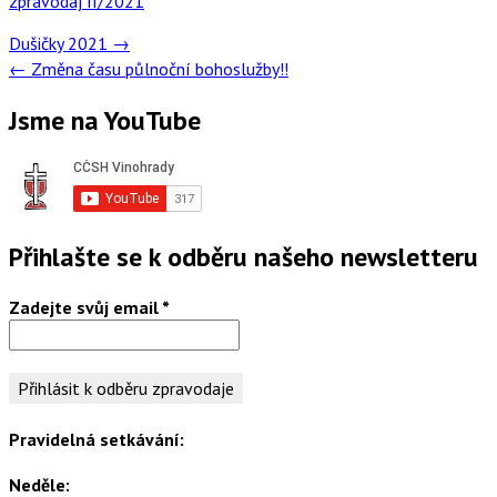
zpravodaj II/2021
Post
Dušičky 2021
→
navigation
←
Změna času půlnoční bohoslužby!!
Jsme na YouTube
Přihlašte se k odběru našeho newsletteru
Zadejte svůj email
*
Pravidelná setkávání:
Neděle: