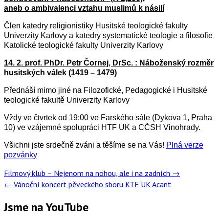
aneb o ambivalenci vztahu muslimů k násilí
Člen katedry religionistiky Husitské teologické fakulty
Univerzity Karlovy a katedry systematické teologie a filosofie
Katolické teologické fakulty Univerzity Karlovy
14. 2. prof. PhDr. Petr Čornej, DrSc. : Náboženský rozměr
husitských válek (1419 – 1479)
Přednáší mimo jiné na Filozofické, Pedagogické i Husitské
teologické fakultě Univerzity Karlovy
Vždy ve čtvrtek od 19:00 ve Farského sále (Dykova 1, Praha
10) ve vzájemné spolupráci HTF UK a CČSH Vinohrady.
Všichni jste srdečně zváni a těšíme se na Vás!
Plná verze
pozvánky
Post
Filmový klub – Nejenom na nohou, ale i na zadních
→
navigation
←
Vánoční koncert pěveckého sboru KTF UK Acant
Jsme na YouTube