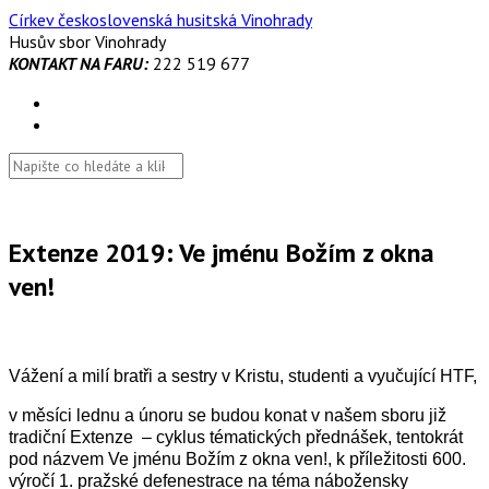
Skip
Církev československá husitská Vinohrady
to
Husův sbor Vinohrady
content
KONTAKT NA FARU:
222 519 677
Extenze 2019: Ve jménu Božím z okna
ven!
Vážení a milí bratři a sestry v Kristu, studenti a vyučující HTF,
v měsíci lednu a únoru se budou konat v našem sboru již
tradiční Extenze – cyklus tématických přednášek, tentokrát
pod názvem Ve jménu Božím z okna ven!, k příležitosti 600.
výročí 1. pražské defenestrace na téma nábožensky