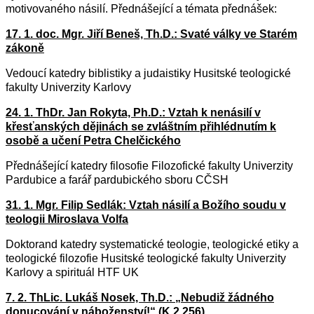
motivovaného násilí. Přednášející a témata přednášek:
17. 1. doc. Mgr. Jiří Beneš, Th.D.: Svaté války ve Starém
zákoně
Vedoucí katedry biblistiky a judaistiky Husitské teologické
fakulty Univerzity Karlovy
24. 1. ThDr. Jan Rokyta, Ph.D.: Vztah k nenásilí v
křesťanských dějinách se zvláštním přihlédnutím k
osobě a učení Petra Chelčického
Přednášející katedry filosofie Filozofické fakulty Univerzity
Pardubice a farář pardubického sboru CČSH
31. 1. Mgr. Filip Sedlák: Vztah násilí a Božího soudu v
teologii Miroslava Volfa
Doktorand katedry systematické teologie, teologické etiky a
teologické filozofie Husitské teologické fakulty Univerzity
Karlovy a spirituál HTF UK
7. 2. ThLic. Lukáš Nosek, Th.D.: „Nebudiž žádného
donucování v náboženství!“ (K 2,256),