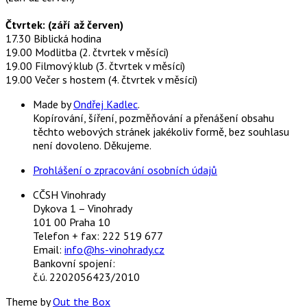
Čtvrtek: (září až červen)
17.30 Biblická hodina
19.00 Modlitba (2. čtvrtek v měsíci)
19.00 Filmový klub (3. čtvrtek v měsíci)
19.00 Večer s hostem (4. čtvrtek v měsíci)
Made by
Ondřej Kadlec
.
Kopírování, šíření, pozměňování a přenášení obsahu
těchto webových stránek jakékoliv formě, bez souhlasu
není dovoleno. Děkujeme.
Prohlášení o zpracování osobních údajů
CČSH Vinohrady
Dykova 1 – Vinohrady
101 00 Praha 10
Telefon + fax: 222 519 677
Email:
info@hs-vinohrady.cz
Bankovní spojení:
č.ú. 2202056423/2010
Theme by
Out the Box