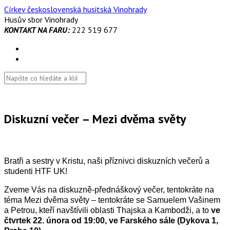
Skip
Církev československá husitská Vinohrady
to
Husův sbor Vinohrady
content
KONTAKT NA FARU:
222 519 677
Diskuzní večer – Mezi dvěma světy
Bratři a sestry v Kristu, naši příznivci diskuzních večerů a
studenti HTF UK!
Zveme Vás na diskuzně-přednáškový večer, tentokráte na
téma Mezi dvěma světy – tentokráte se Samuelem Vašinem
a Petrou, kteří navštívili oblasti Thajska a Kambodži, a to
ve
čtvrtek 22. února od 19:00, ve Farského sále (Dykova 1,