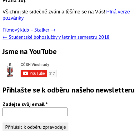
Praha 10)
.
Všichni jste srdečně zváni a těšíme se na Vás!
Plná verze
pozvánky
Post
Filmový klub – Stalker
→
navigation
←
Studentské bohoslužby v letním semestru 2018
Jsme na YouTube
Přihlašte se k odběru našeho newsletteru
Zadejte svůj email
*