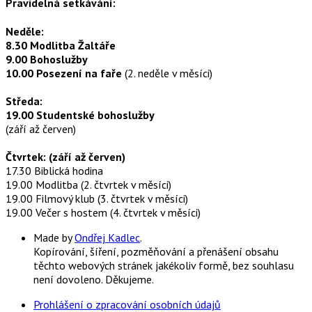
Pravidelná setkávání:
Neděle:
8.30 Modlitba Žaltáře
9.00 Bohoslužby
10.00 Posezení na faře
(2. neděle v měsíci)
Středa:
19.00 Studentské bohoslužby
(září až červen)
Čtvrtek: (září až červen)
17.30 Biblická hodina
19.00 Modlitba (2. čtvrtek v měsíci)
19.00 Filmový klub (3. čtvrtek v měsíci)
19.00 Večer s hostem (4. čtvrtek v měsíci)
Made by
Ondřej Kadlec
.
Kopírování, šíření, pozměňování a přenášení obsahu
těchto webových stránek jakékoliv formě, bez souhlasu
není dovoleno. Děkujeme.
Prohlášení o zpracování osobních údajů