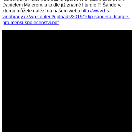
Danielem Majerem, a to dle již známé liturgie P. Šandery,
kterou můžete nalézt na našem webu
http://www.hs-
vinohrady.cz/wp-content/uploads/2019/10/p-sandera_liturgie-
pro-mensi-spolecenstvi.pdf