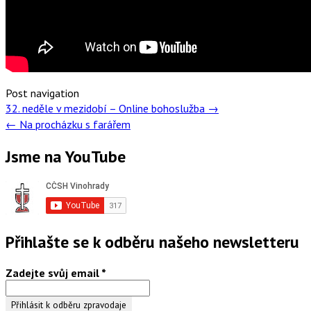
Post navigation
32. neděle v mezidobí – Online bohoslužba
→
←
Na procházku s farářem
Jsme na YouTube
Přihlašte se k odběru našeho newsletteru
Zadejte svůj email
*