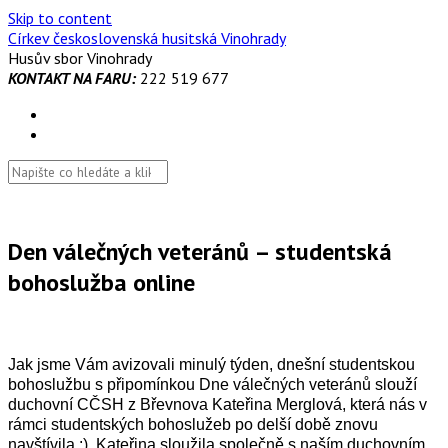
Skip to content
Církev československá husitská Vinohrady
Husův sbor Vinohrady
KONTAKT NA FARU:
222 519 677
Den válečných veteránů – studentská
bohoslužba online
Jak jsme Vám avizovali minulý týden, dnešní studentskou
bohoslužbu s připomínkou Dne válečných veteránů slouží
duchovní CČSH z Břevnova Kateřina Merglová, která nás v
rámci studentských bohoslužeb po delší době znovu
navštívila :). Kateřina sloužila společně s naším duchovním