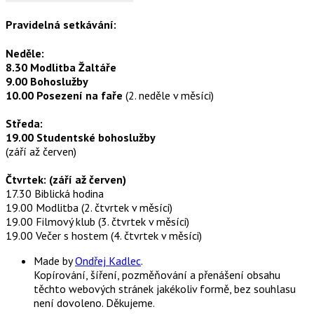
Pravidelná setkávání:
Neděle:
8.30 Modlitba Žaltáře
9.00 Bohoslužby
10.00 Posezení na faře
(2. neděle v měsíci)
Středa:
19.00 Studentské bohoslužby
(září až červen)
Čtvrtek: (září až červen)
17.30 Biblická hodina
19.00 Modlitba (2. čtvrtek v měsíci)
19.00 Filmový klub (3. čtvrtek v měsíci)
19.00 Večer s hostem (4. čtvrtek v měsíci)
Made by
Ondřej Kadlec
.
Kopírování, šíření, pozměňování a přenášení obsahu
těchto webových stránek jakékoliv formě, bez souhlasu
není dovoleno. Děkujeme.