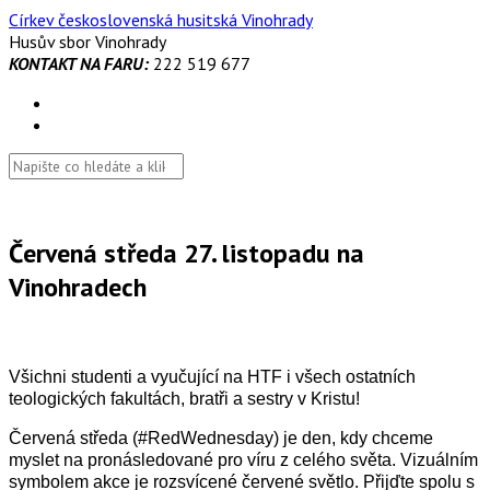
Skip
Církev československá husitská Vinohrady
to
Husův sbor Vinohrady
content
KONTAKT NA FARU:
222 519 677
Červená středa 27. listopadu na
Vinohradech
Všichni studenti a vyučující na HTF i všech ostatních
teologických fakultách, bratři a sestry v Kristu!
Červená středa (#RedWednesday) je den, kdy chceme
myslet na pronásledované pro víru z celého světa. Vizuálním
symbolem akce je rozsvícené červené světlo. Přijďte spolu s