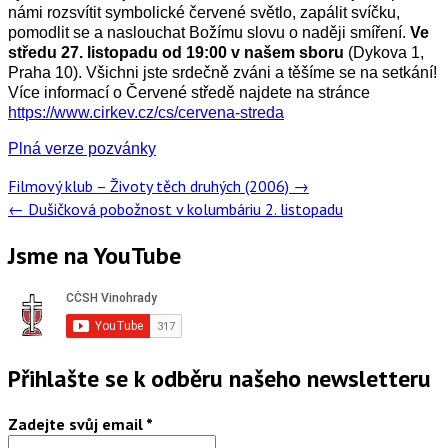
námi rozsvítit symbolické červené světlo, zapálit svíčku,
pomodlit se a naslouchat Božímu slovu o naději smíření.
Ve
středu 27. listopadu od 19:00 v našem sboru
(Dykova 1,
Praha 10). Všichni jste srdečně zváni a těšíme se na setkání!
Více informací o Červené středě najdete na stránce
https://www.cirkev.cz/cs/cervena-streda
Plná verze pozvánky
Post
Filmový klub – Životy těch druhých (2006)
→
navigation
←
Dušičková pobožnost v kolumbáriu 2. listopadu
Jsme na YouTube
Přihlašte se k odběru našeho newsletteru
Zadejte svůj email
*