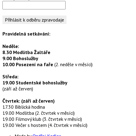
Pravidelná setkávání:
Neděle:
8.30 Modlitba Žaltáře
9.00 Bohoslužby
10.00 Posezení na faře
(2. neděle v měsíci)
Středa:
19.00 Studentské bohoslužby
(září až červen)
Čtvrtek: (září až červen)
17.30 Biblická hodina
19.00 Modlitba (2. čtvrtek v měsíci)
19.00 Filmový klub (3. čtvrtek v měsíci)
19.00 Večer s hostem (4. čtvrtek v měsíci)
Made by
Ondřej Kadlec
.