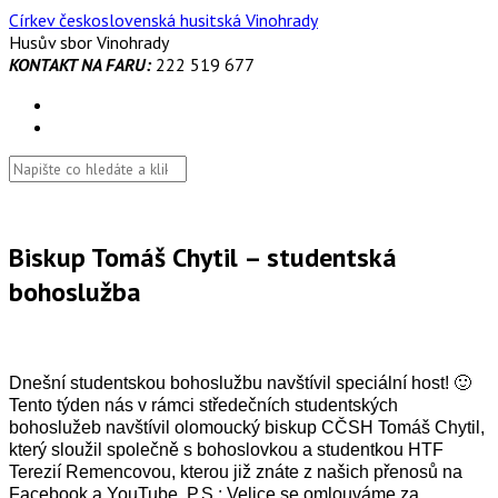
Skip
Církev československá husitská Vinohrady
to
Husův sbor Vinohrady
content
KONTAKT NA FARU:
222 519 677
Biskup Tomáš Chytil – studentská
bohoslužba
Dnešní studentskou bohoslužbu navštívil speciální host! 🙂
Tento týden nás v rámci středečních studentských
bohoslužeb navštívil olomoucký biskup CČSH Tomáš Chytil,
který sloužil společně s bohoslovkou a studentkou HTF
Terezií Remencovou, kterou již znáte z našich přenosů na
Facebook a YouTube. P.S.: Velice se omlouváme za