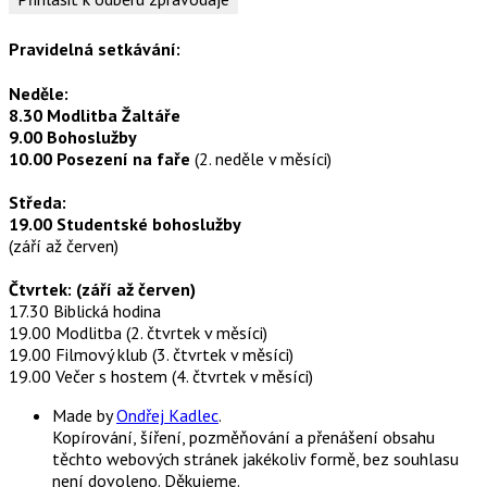
Pravidelná setkávání:
Neděle:
8.30 Modlitba Žaltáře
9.00 Bohoslužby
10.00 Posezení na faře
(2. neděle v měsíci)
Středa:
19.00 Studentské bohoslužby
(září až červen)
Čtvrtek: (září až červen)
17.30 Biblická hodina
19.00 Modlitba (2. čtvrtek v měsíci)
19.00 Filmový klub (3. čtvrtek v měsíci)
19.00 Večer s hostem (4. čtvrtek v měsíci)
Made by
Ondřej Kadlec
.
Kopírování, šíření, pozměňování a přenášení obsahu
těchto webových stránek jakékoliv formě, bez souhlasu
není dovoleno. Děkujeme.