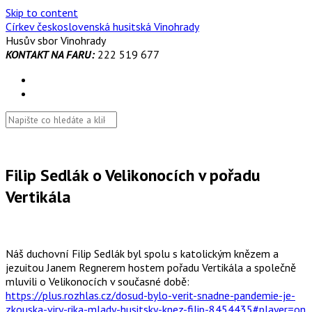
Skip to content
Církev československá husitská Vinohrady
Husův sbor Vinohrady
KONTAKT NA FARU:
222 519 677
Filip Sedlák o Velikonocích v pořadu
Vertikála
Náš duchovní Filip Sedlák byl spolu s katolickým knězem a
jezuitou Janem Regnerem hostem pořadu Vertikála a společně
mluvili o Velikonocích v současné době:
https://plus.rozhlas.cz/dosud-bylo-verit-snadne-pandemie-je-
zkouska-viry-rika-mlady-husitsky-knez-filip-8454435#player=on