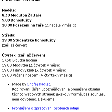
Neděle:
8.30 Modlitba Žaltáře
9.00 Bohoslužby
10.00 Posezení na faře
(2. neděle v měsíci)
Středa:
19.00 Studentské bohoslužby
(září až červen)
Čtvrtek: (září až červen)
17.30 Biblická hodina
19.00 Modlitba (2. čtvrtek v měsíci)
19.00 Filmový klub (3. čtvrtek v měsíci)
19.00 Večer s hostem (4. čtvrtek v měsíci)
Made by
Ondřej Kadlec
.
Kopírování, šíření, pozměňování a přenášení obsahu
těchto webových stránek jakékoliv formě, bez souhlasu
není dovoleno. Děkujeme.
Prohlášení o zpracování osobních údajů