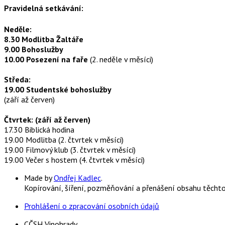
Pravidelná setkávání:
Neděle:
8.30 Modlitba Žaltáře
9.00 Bohoslužby
10.00 Posezení na faře
(2. neděle v měsíci)
Středa:
19.00 Studentské bohoslužby
(září až červen)
Čtvrtek: (září až červen)
17.30 Biblická hodina
19.00 Modlitba (2. čtvrtek v měsíci)
19.00 Filmový klub (3. čtvrtek v měsíci)
19.00 Večer s hostem (4. čtvrtek v měsíci)
Made by
Ondřej Kadlec
.
Kopírování, šíření, pozměňování a přenášení obsahu těcht
Prohlášení o zpracování osobních údajů
CČSH Vinohrady