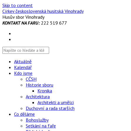
Skip to content
Církev československá husitská Vinohrady
Husův sbor Vinohrady
KONTAKT NA FARU:
222 519 677
Aktuálně
Kalendář
Kdo jsme
CČSH
Historie sboru
Kronika
Architektura
Architekti a umělci
Duchovní a rada starších
Co děláme
Bohoslužby
Setkání na faře