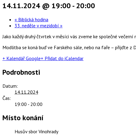
14.11.2024 @ 19:00
-
20:00
«
Biblická hodina
33. neděle v mezidobí
»
Jako každý druhý čtvrtek v měsíci vás zveme ke společné večerní
Modlitba se koná buď ve Farského sále, nebo na faře – přijďte z D
+ Kalendář Google
+ Přidat do iCalendar
Podrobnosti
Datum:
14.11.2024
Čas:
19:00 - 20:00
Místo konání
Husův sbor Vinohrady