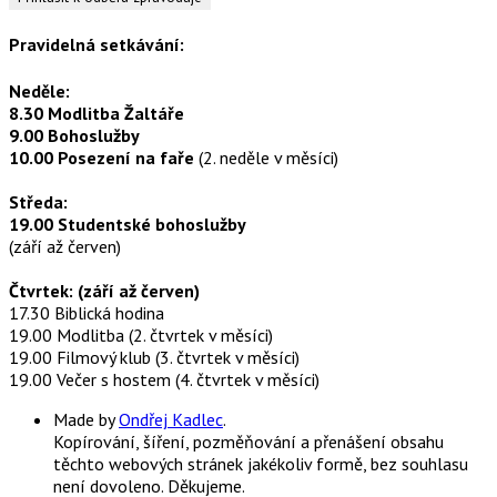
Pravidelná setkávání:
Neděle:
8.30 Modlitba Žaltáře
9.00 Bohoslužby
10.00 Posezení na faře
(2. neděle v měsíci)
Středa:
19.00 Studentské bohoslužby
(září až červen)
Čtvrtek: (září až červen)
17.30 Biblická hodina
19.00 Modlitba (2. čtvrtek v měsíci)
19.00 Filmový klub (3. čtvrtek v měsíci)
19.00 Večer s hostem (4. čtvrtek v měsíci)
Made by
Ondřej Kadlec
.
Kopírování, šíření, pozměňování a přenášení obsahu
těchto webových stránek jakékoliv formě, bez souhlasu
není dovoleno. Děkujeme.