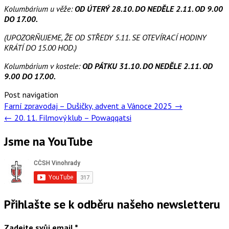
Kolumbárium u věže:
OD ÚTERÝ 28.10. DO NEDĚLE 2.11. OD 9.00
DO 17.00.
(UPOZORŇUJEME, ŽE OD STŘEDY 5.11. SE OTEVÍRACÍ HODINY
KRÁTÍ DO 15.00 HOD.)
Kolumbárium v kostele:
OD PÁTKU 31.10. DO NEDĚLE 2.11. OD
9.00 DO 17.00.
Post navigation
Farní zpravodaj – Dušičky, advent a Vánoce 2025
→
←
20. 11. Filmový klub – Powaqqatsi
Jsme na YouTube
Přihlašte se k odběru našeho newsletteru
Zadejte svůj email
*