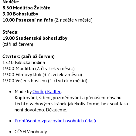
Neděle:
8.30 Modlitba Žaltáře
9.00 Bohoslužby
10.00 Posezení na faře
(2. neděle v měsíci)
Středa:
19.00 Studentské bohoslužby
(září až červen)
Čtvrtek: (září až červen)
17.30 Biblická hodina
19.00 Modlitba (2. čtvrtek v měsíci)
19.00 Filmový klub (3. čtvrtek v měsíci)
19.00 Večer s hostem (4. čtvrtek v měsíci)
Made by
Ondřej Kadlec
.
Kopírování, šíření, pozměňování a přenášení obsahu
těchto webových stránek jakékoliv formě, bez souhlasu
není dovoleno. Děkujeme.
Prohlášení o zpracování osobních údajů
CČSH Vinohrady