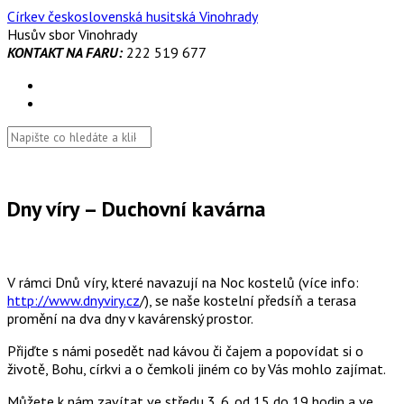
Skip
Církev československá husitská Vinohrady
to
Husův sbor Vinohrady
content
KONTAKT NA FARU:
222 519 677
Dny víry – Duchovní kavárna
V rámci Dnů víry, které navazují na Noc kostelů (více info:
http://www.dnyviry.cz
/), se naše kostelní předsíň a terasa
promění na dva dny v kavárenský prostor.
Přijďte s námi posedět nad kávou či čajem a popovídat si o
životě, Bohu, církvi a o čemkoli jiném co by Vás mohlo zajímat.
Můžete k nám zavítat ve středu 3. 6. od 15 do 19 hodin a ve