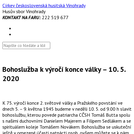
Skip
Církev československá husitská Vinohrady
to
Husův sbor Vinohrady
content
KONTAKT NA FARU:
222 519 677
Bohoslužba k výročí konce války – 10. 5.
2020
K 75. výročí konce 2. světové války a Pražského povstání ve
dnech 5. – 9. května 1945 budeme v neděli 10. 5. od 9.00 h slavit
bohoslužbu, kterou povede patriarcha CČSH Tomáš Butta spolu
s našimi duchovními Danielem Majerem a Filipem Sedlákem a se
spirituálem koleje Tomášem Novákem. Bohoslužba se uskuteční
ještě v omezené účasti patnácti osob, ovšem můžete se k nám