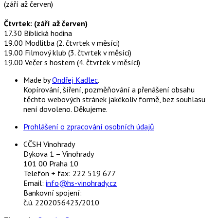
(září až červen)
Čtvrtek: (září až červen)
17.30 Biblická hodina
19.00 Modlitba (2. čtvrtek v měsíci)
19.00 Filmový klub (3. čtvrtek v měsíci)
19.00 Večer s hostem (4. čtvrtek v měsíci)
Made by
Ondřej Kadlec
.
Kopírování, šíření, pozměňování a přenášení obsahu
těchto webových stránek jakékoliv formě, bez souhlasu
není dovoleno. Děkujeme.
Prohlášení o zpracování osobních údajů
CČSH Vinohrady
Dykova 1 – Vinohrady
101 00 Praha 10
Telefon + fax: 222 519 677
Email:
info@hs-vinohrady.cz
Bankovní spojení:
č.ú. 2202056423/2010