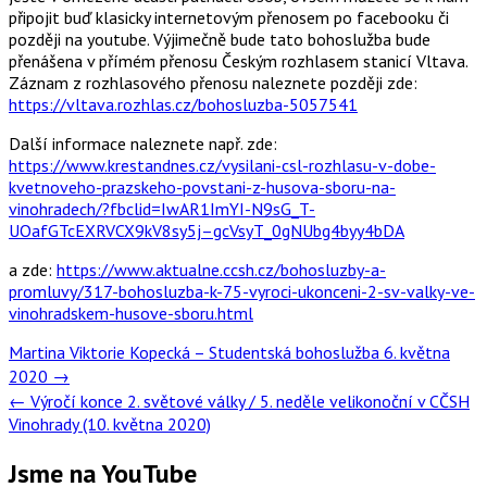
připojit buď klasicky internetovým přenosem po facebooku či
později na youtube. Výjimečně bude tato bohoslužba bude
přenášena v přímém přenosu Českým rozhlasem stanicí Vltava.
Záznam z rozhlasového přenosu naleznete později zde:
https://vltava.rozhlas.cz/bohosluzba-5057541
Další informace naleznete např. zde:
https://www.krestandnes.cz/vysilani-csl-rozhlasu-v-dobe-
kvetnoveho-prazskeho-povstani-z-husova-sboru-na-
vinohradech/?fbclid=IwAR1ImYI-N9sG_T-
UOafGTcEXRVCX9kV8sy5j–gcVsyT_0gNUbg4byy4bDA
a zde:
https://www.aktualne.ccsh.cz/bohosluzby-a-
promluvy/317-bohosluzba-k-75-vyroci-ukonceni-2-sv-valky-ve-
vinohradskem-husove-sboru.html
Post
Martina Viktorie Kopecká – Studentská bohoslužba 6. května
navigation
2020
→
←
Výročí konce 2. světové války / 5. neděle velikonoční v CČSH
Vinohrady (10. května 2020)
Jsme na YouTube