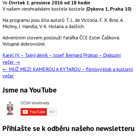
Ve
čtvrtek 1. prosince 2016 od 18 hodin
V našem vinohradském kostele kostele (
Dykova 1, Praha 10
)
Na programu jsou díla autorů T. L. de Victoria, F. X. Brixi, A.
Michny, J. Handla, V. K. Holana a dalších.
Adventním slovem poslouží farářka ČCE Ester Čašková.
Vstupné dobrovolné.
Post
Karel IV. – Tajný deník – Josef Bernard Prokop – Diskuzní
navigation
večer
→
←
MUŽ MEZI KAMEROU A KYTAROU – filmový klub a kulturní
večer
Jsme na YouTube
Přihlašte se k odběru našeho newsletteru