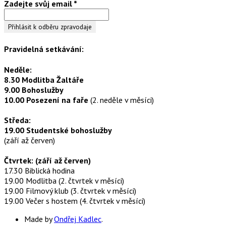
Zadejte svůj email
*
Pravidelná setkávání:
Neděle:
8.30 Modlitba Žaltáře
9.00 Bohoslužby
10.00 Posezení na faře
(2. neděle v měsíci)
Středa:
19.00 Studentské bohoslužby
(září až červen)
Čtvrtek: (září až červen)
17.30 Biblická hodina
19.00 Modlitba (2. čtvrtek v měsíci)
19.00 Filmový klub (3. čtvrtek v měsíci)
19.00 Večer s hostem (4. čtvrtek v měsíci)
Made by
Ondřej Kadlec
.