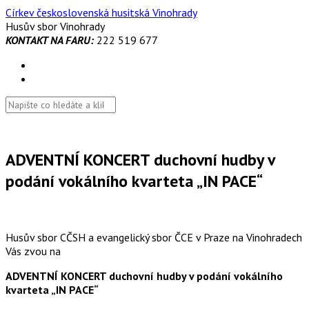
Skip
Církev československá husitská Vinohrady
to
Husův sbor Vinohrady
content
KONTAKT NA FARU:
222 519 677
ADVENTNÍ KONCERT duchovní hudby v
podání vokálního kvarteta „IN PACE“
Husův sbor CČSH a evangelický sbor ČCE v Praze na Vinohradech
Vás zvou na
ADVENTNÍ KONCERT duchovní hudby v podání vokálního
kvarteta „IN PACE“