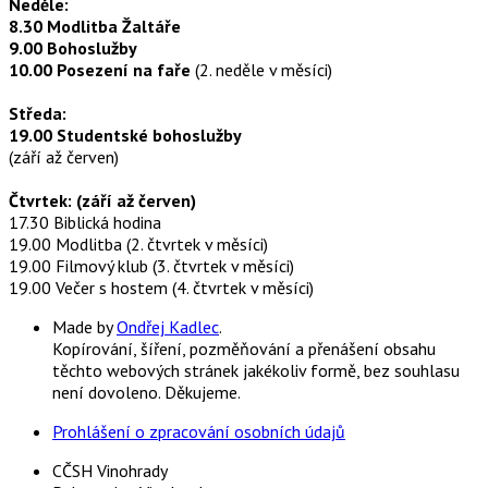
Neděle:
8.30 Modlitba Žaltáře
9.00 Bohoslužby
10.00 Posezení na faře
(2. neděle v měsíci)
Středa:
19.00 Studentské bohoslužby
(září až červen)
Čtvrtek: (září až červen)
17.30 Biblická hodina
19.00 Modlitba (2. čtvrtek v měsíci)
19.00 Filmový klub (3. čtvrtek v měsíci)
19.00 Večer s hostem (4. čtvrtek v měsíci)
Made by
Ondřej Kadlec
.
Kopírování, šíření, pozměňování a přenášení obsahu
těchto webových stránek jakékoliv formě, bez souhlasu
není dovoleno. Děkujeme.
Prohlášení o zpracování osobních údajů
CČSH Vinohrady