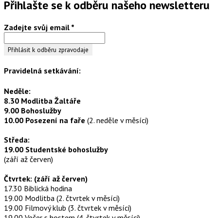
Přihlašte se k odběru našeho newsletteru
Zadejte svůj email
*
Pravidelná setkávání:
Neděle:
8.30 Modlitba Žaltáře
9.00 Bohoslužby
10.00 Posezení na faře
(2. neděle v měsíci)
Středa:
19.00 Studentské bohoslužby
(září až červen)
Čtvrtek: (září až červen)
17.30 Biblická hodina
19.00 Modlitba (2. čtvrtek v měsíci)
19.00 Filmový klub (3. čtvrtek v měsíci)
19.00 Večer s hostem (4. čtvrtek v měsíci)