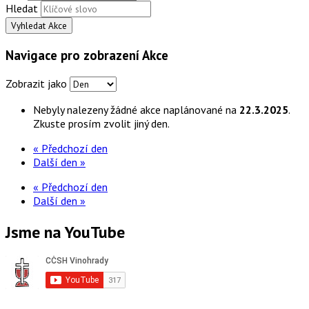
Hledat
Navigace pro zobrazení Akce
Zobrazit jako
Nebyly nalezeny žádné akce naplánované na
22.3.2025
.
Zkuste prosím zvolit jiný den.
«
Předchozí den
Další den
»
«
Předchozí den
Další den
»
Jsme na YouTube