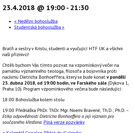
23.4.2018 @ 19:00
-
21:30
«
Nedělní bohoslužba
Studentská bohoslužba
»
Bratři a sestry v Kristu, studenti a vyučující HTF UK a všichni
naši příznivci!
Chtěli bychom Vás tímto pozvat na vzpomínkový večer na
památku významného teologa, filosofa a bojovníka proti
nacismu Dietricha Bonhoeffera, který se bude konat
v pondělí
23. dubna 2018, od 19:00 hodin, ve Farského sále
(Dykova 1,
Praha 10). Program vzpomínkového večera bude následující:
18:00 Bohoslužba kolem stolu
19:00 Přednáška PhDr. ThDr. Mgr. Noemi Bravené, Th.D., Ph.D. –
Etika odpovědnosti Dietricha Bonhoeffera a její význam pro
současného křesťana
.
Plná verze pozvánky
+ Kalendář Google
+ Přidat do iCalendar