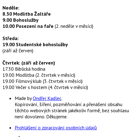
Neděle:
8.30 Modlitba Žaltáře
9.00 Bohoslužby
10.00 Posezení na faře
(2. neděle v měsíci)
Středa:
19.00 Studentské bohoslužby
(září až červen)
Čtvrtek: (září až červen)
17.30 Biblická hodina
19.00 Modlitba (2. čtvrtek v měsíci)
19.00 Filmový klub (3. čtvrtek v měsíci)
19.00 Večer s hostem (4. čtvrtek v měsíci)
Made by
Ondřej Kadlec
.
Kopírování, šíření, pozměňování a přenášení obsahu
těchto webových stránek jakékoliv formě, bez souhlasu
není dovoleno. Děkujeme.
Prohlášení o zpracování osobních údajů