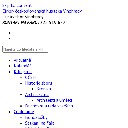
Skip to content
Církev československá husitská Vinohrady
Husův sbor Vinohrady
KONTAKT NA FARU:
222 519 677
Aktuálně
Kalendář
Kdo jsme
CČSH
Historie sboru
Kronika
Architektura
Architekti a umělci
Duchovní a rada starších
Co děláme
Bohoslužby
Setkání na faře