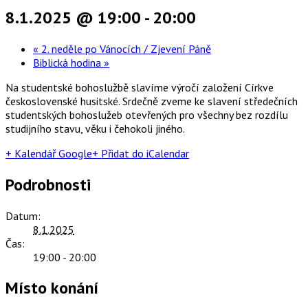
8.1.2025 @ 19:00
-
20:00
«
2. neděle po Vánocích / Zjevení Páně
Biblická hodina
»
Na studentské bohoslužbě slavíme výročí založení Církve
československé husitské. Srdečně zveme ke slavení středečních
studentských bohoslužeb otevřených pro všechny bez rozdílu
studijního stavu, věku i čehokoli jiného.
+ Kalendář Google
+ Přidat do iCalendar
Podrobnosti
Datum:
8.1.2025
Čas:
19:00 - 20:00
Místo konání