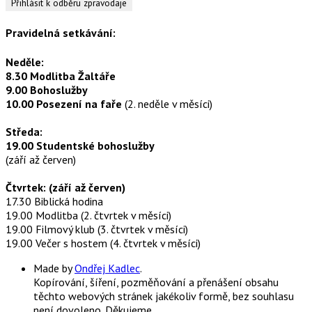
Pravidelná setkávání:
Neděle:
8.30 Modlitba Žaltáře
9.00 Bohoslužby
10.00 Posezení na faře
(2. neděle v měsíci)
Středa:
19.00 Studentské bohoslužby
(září až červen)
Čtvrtek: (září až červen)
17.30 Biblická hodina
19.00 Modlitba (2. čtvrtek v měsíci)
19.00 Filmový klub (3. čtvrtek v měsíci)
19.00 Večer s hostem (4. čtvrtek v měsíci)
Made by
Ondřej Kadlec
.
Kopírování, šíření, pozměňování a přenášení obsahu
těchto webových stránek jakékoliv formě, bez souhlasu
není dovoleno. Děkujeme.