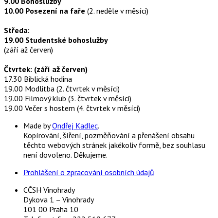
9.00 Bohoslužby
10.00 Posezení na faře
(2. neděle v měsíci)
Středa:
19.00 Studentské bohoslužby
(září až červen)
Čtvrtek: (září až červen)
17.30 Biblická hodina
19.00 Modlitba (2. čtvrtek v měsíci)
19.00 Filmový klub (3. čtvrtek v měsíci)
19.00 Večer s hostem (4. čtvrtek v měsíci)
Made by
Ondřej Kadlec
.
Kopírování, šíření, pozměňování a přenášení obsahu
těchto webových stránek jakékoliv formě, bez souhlasu
není dovoleno. Děkujeme.
Prohlášení o zpracování osobních údajů
CČSH Vinohrady
Dykova 1 – Vinohrady
101 00 Praha 10