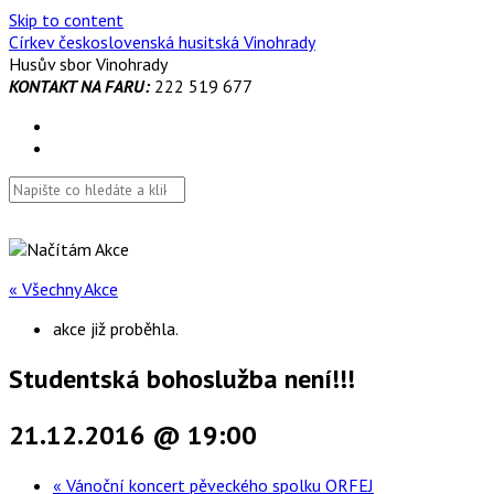
Skip to content
Církev československá husitská Vinohrady
Husův sbor Vinohrady
KONTAKT NA FARU:
222 519 677
« Všechny Akce
akce již proběhla.
Studentská bohoslužba není!!!
21.12.2016 @ 19:00
«
Vánoční koncert pěveckého spolku ORFEJ