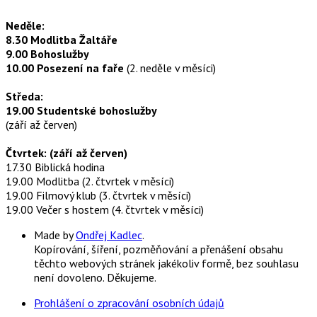
Neděle:
8.30 Modlitba Žaltáře
9.00 Bohoslužby
10.00 Posezení na faře
(2. neděle v měsíci)
Středa:
19.00 Studentské bohoslužby
(září až červen)
Čtvrtek: (září až červen)
17.30 Biblická hodina
19.00 Modlitba (2. čtvrtek v měsíci)
19.00 Filmový klub (3. čtvrtek v měsíci)
19.00 Večer s hostem (4. čtvrtek v měsíci)
Made by
Ondřej Kadlec
.
Kopírování, šíření, pozměňování a přenášení obsahu
těchto webových stránek jakékoliv formě, bez souhlasu
není dovoleno. Děkujeme.
Prohlášení o zpracování osobních údajů