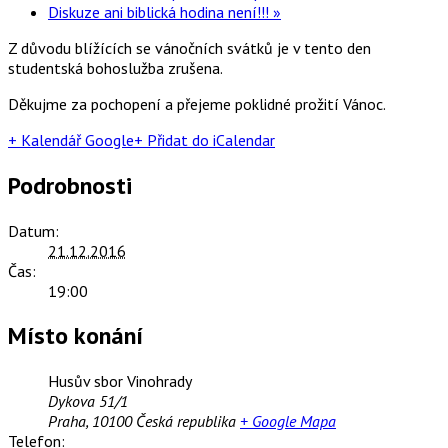
Diskuze ani biblická hodina není!!!
»
Z důvodu blížících se vánočních svátků je v tento den
studentská bohoslužba zrušena.
Děkujme za pochopení a přejeme poklidné prožití Vánoc.
+ Kalendář Google
+ Přidat do iCalendar
Podrobnosti
Datum:
21.12.2016
Čas:
19:00
Místo konání
Husův sbor Vinohrady
Dykova 51/1
Praha
,
10100
Česká republika
+ Google Mapa
Telefon: