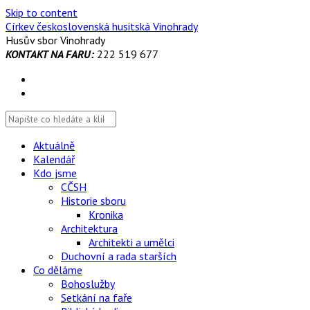
Skip to content
Církev československá husitská Vinohrady
Husův sbor Vinohrady
KONTAKT NA FARU:
222 519 677
Aktuálně
Kalendář
Kdo jsme
CČSH
Historie sboru
Kronika
Architektura
Architekti a umělci
Duchovní a rada starších
Co děláme
Bohoslužby
Setkání na faře