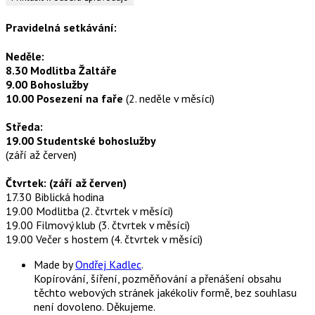
Pravidelná setkávání:
Neděle:
8.30 Modlitba Žaltáře
9.00 Bohoslužby
10.00 Posezení na faře
(2. neděle v měsíci)
Středa:
19.00 Studentské bohoslužby
(září až červen)
Čtvrtek: (září až červen)
17.30 Biblická hodina
19.00 Modlitba (2. čtvrtek v měsíci)
19.00 Filmový klub (3. čtvrtek v měsíci)
19.00 Večer s hostem (4. čtvrtek v měsíci)
Made by
Ondřej Kadlec
.
Kopírování, šíření, pozměňování a přenášení obsahu
těchto webových stránek jakékoliv formě, bez souhlasu
není dovoleno. Děkujeme.