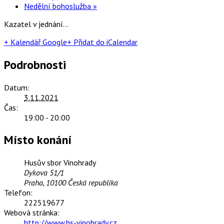
Nedělní bohoslužba
»
Kazatel v jednání…
+ Kalendář Google
+ Přidat do iCalendar
Podrobnosti
Datum:
3.11.2021
Čas:
19:00 - 20:00
Místo konání
Husův sbor Vinohrady
Dykova 51/1
Praha
,
10100
Česká republika
Telefon:
222519677
Webová stránka:
http://www.hs-vinohrady.cz