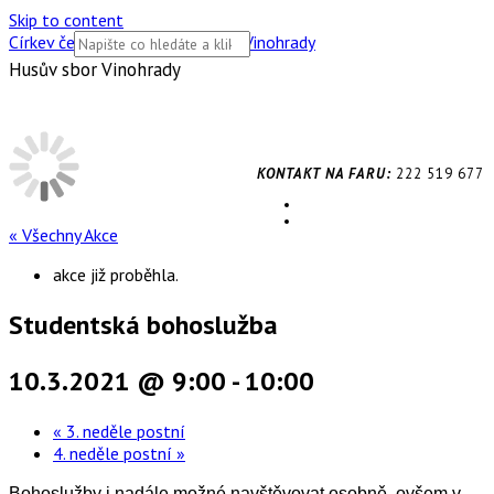
Skip to content
Církev československá husitská Vinohrady
Husův sbor Vinohrady
KONTAKT NA FARU:
222 519 677
« Všechny Akce
akce již proběhla.
Studentská bohoslužba
10.3.2021 @ 9:00
-
10:00
«
3. neděle postní
4. neděle postní
»
Bohoslužby i nadále možné navštěvovat osobně, ovšem v