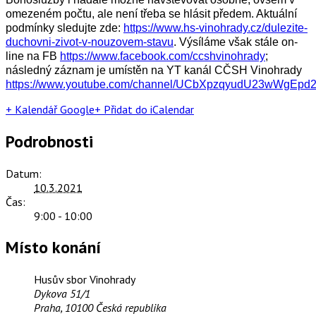
omezeném počtu, ale není třeba se hlásit předem. Aktuální
podmínky sledujte zde:
https://www.hs-vinohrady.cz/dulezite-
duchovni-zivot-v-nouzovem-stavu
. Výsíláme však stále on-
line na FB
https://www.facebook.com/ccshvinohrady
;
následný záznam je umístěn na YT kanál CČSH Vinohrady
https://www.youtube.com/channel/UCbXpzqyudU23wWgEpd
+ Kalendář Google
+ Přidat do iCalendar
Podrobnosti
Datum:
10.3.2021
Čas:
9:00 - 10:00
Místo konání
Husův sbor Vinohrady
Dykova 51/1
Praha
,
10100
Česká republika