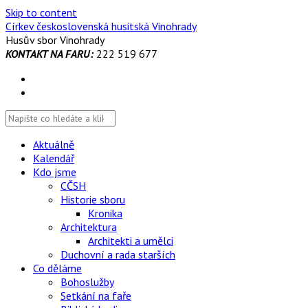
Skip to content
Církev československá husitská Vinohrady
Husův sbor Vinohrady
KONTAKT NA FARU:
222 519 677
Aktuálně
Kalendář
Kdo jsme
CČSH
Historie sboru
Kronika
Architektura
Architekti a umělci
Duchovní a rada starších
Co děláme
Bohoslužby
Setkání na faře