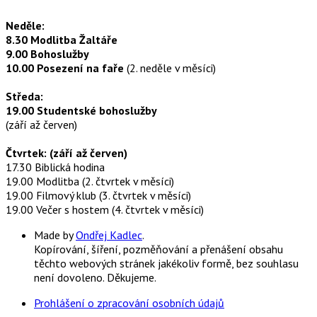
Neděle:
8.30 Modlitba Žaltáře
9.00 Bohoslužby
10.00 Posezení na faře
(2. neděle v měsíci)
Středa:
19.00 Studentské bohoslužby
(září až červen)
Čtvrtek: (září až červen)
17.30 Biblická hodina
19.00 Modlitba (2. čtvrtek v měsíci)
19.00 Filmový klub (3. čtvrtek v měsíci)
19.00 Večer s hostem (4. čtvrtek v měsíci)
Made by
Ondřej Kadlec
.
Kopírování, šíření, pozměňování a přenášení obsahu
těchto webových stránek jakékoliv formě, bez souhlasu
není dovoleno. Děkujeme.
Prohlášení o zpracování osobních údajů