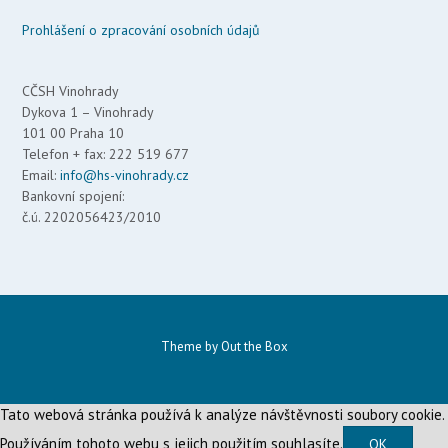
Prohlášení o zpracování osobních údajů
CČSH Vinohrady
Dykova 1 – Vinohrady
101 00 Praha 10
Telefon + fax: 222 519 677
Email:
info@hs-vinohrady.cz
Bankovní spojení:
č.ú. 2202056423/2010
Theme by
Out the Box
Tato webová stránka používá k analýze návštěvnosti soubory cookie.
Používáním tohoto webu s jejich použitím souhlasíte.
OK