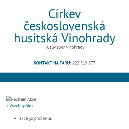
S
Církev
k
i
československá
p
t
husitská Vinohrady
o
c
Husův sbor Vinohrady
o
n
t
KONTAKT NA FARU:
222 519 677
e
n
t
« Všechny Akce
akce již proběhla.