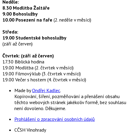
Neděle:
8.30 Modlitba Žaltáře
9.00 Bohoslužby
10.00 Posezení na faře
(2. neděle v měsíci)
Středa:
19.00 Studentské bohoslužby
(září až červen)
Čtvrtek: (září až červen)
17.30 Biblická hodina
19.00 Modlitba (2. čtvrtek v měsíci)
19.00 Filmový klub (3. čtvrtek v měsíci)
19.00 Večer s hostem (4. čtvrtek v měsíci)
Made by
Ondřej Kadlec
.
Kopírování, šíření, pozměňování a přenášení obsahu
těchto webových stránek jakékoliv formě, bez souhlasu
není dovoleno. Děkujeme.
Prohlášení o zpracování osobních údajů
CČSH Vinohrady