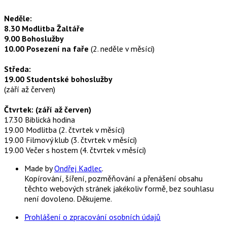
Neděle:
8.30 Modlitba Žaltáře
9.00 Bohoslužby
10.00 Posezení na faře
(2. neděle v měsíci)
Středa:
19.00 Studentské bohoslužby
(září až červen)
Čtvrtek: (září až červen)
17.30 Biblická hodina
19.00 Modlitba (2. čtvrtek v měsíci)
19.00 Filmový klub (3. čtvrtek v měsíci)
19.00 Večer s hostem (4. čtvrtek v měsíci)
Made by
Ondřej Kadlec
.
Kopírování, šíření, pozměňování a přenášení obsahu
těchto webových stránek jakékoliv formě, bez souhlasu
není dovoleno. Děkujeme.
Prohlášení o zpracování osobních údajů