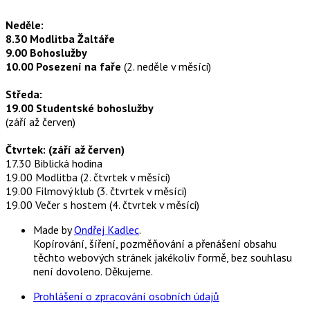
Neděle:
8.30 Modlitba Žaltáře
9.00 Bohoslužby
10.00 Posezení na faře
(2. neděle v měsíci)
Středa:
19.00 Studentské bohoslužby
(září až červen)
Čtvrtek: (září až červen)
17.30 Biblická hodina
19.00 Modlitba (2. čtvrtek v měsíci)
19.00 Filmový klub (3. čtvrtek v měsíci)
19.00 Večer s hostem (4. čtvrtek v měsíci)
Made by
Ondřej Kadlec
.
Kopírování, šíření, pozměňování a přenášení obsahu
těchto webových stránek jakékoliv formě, bez souhlasu
není dovoleno. Děkujeme.
Prohlášení o zpracování osobních údajů