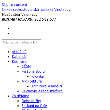
Skip to content
Církev československá husitská Vinohrady
Husův sbor Vinohrady
KONTAKT NA FARU:
222 519 677
Aktuálně
Kalendář
Kdo jsme
CČSH
Historie sboru
Kronika
Architektura
Architekti a umělci
Duchovní a rada starších
Co děláme
Bohoslužby
Setkání na faře