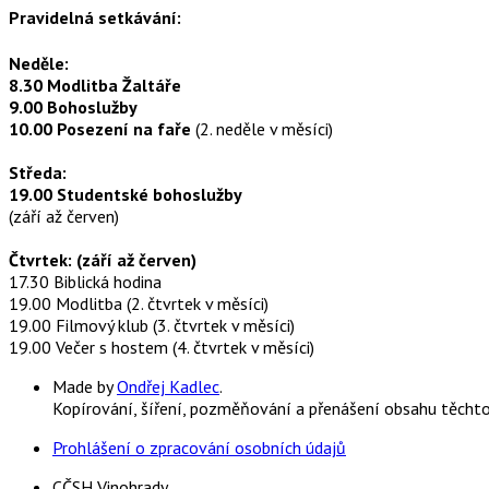
Pravidelná setkávání:
Neděle:
8.30 Modlitba Žaltáře
9.00 Bohoslužby
10.00 Posezení na faře
(2. neděle v měsíci)
Středa:
19.00 Studentské bohoslužby
(září až červen)
Čtvrtek: (září až červen)
17.30 Biblická hodina
19.00 Modlitba (2. čtvrtek v měsíci)
19.00 Filmový klub (3. čtvrtek v měsíci)
19.00 Večer s hostem (4. čtvrtek v měsíci)
Made by
Ondřej Kadlec
.
Kopírování, šíření, pozměňování a přenášení obsahu těcht
Prohlášení o zpracování osobních údajů
CČSH Vinohrady