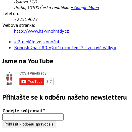
Dykova 51/1
Praha
,
10100
Česká republika
+ Google Mapa
Telefon:
222519677
Webová stránka:
http://www.hs-vinohrady.cz
«
2. neděle velikonoční
Bohoslužba k 80. výročí ukončení 2. světové války
»
Jsme na YouTube
Přihlašte se k odběru našeho newsletteru
Zadejte svůj email
*