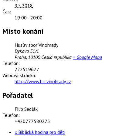
9.5.2018
Čas:
19:00 - 20:00
Místo konání
Husův sbor Vinohrady
Dykova 51/1
Praha
,
10100
Česká republika
+ Google Mapa
Telefon:
222519677
Webová stránka:
http://www.hs-vinohrady.cz
Pořadatel
Filip Sedlák
Telefon:
+420777580275
«
Biblická hodina pro děti