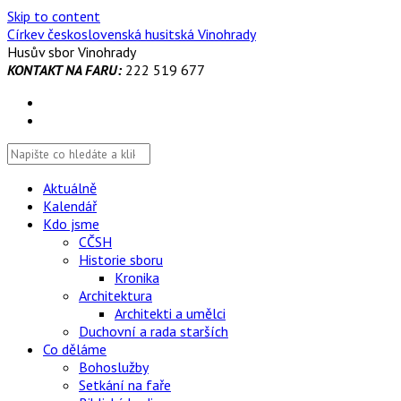
Skip to content
Církev československá husitská Vinohrady
Husův sbor Vinohrady
KONTAKT NA FARU:
222 519 677
Aktuálně
Kalendář
Kdo jsme
CČSH
Historie sboru
Kronika
Architektura
Architekti a umělci
Duchovní a rada starších
Co děláme
Bohoslužby
Setkání na faře