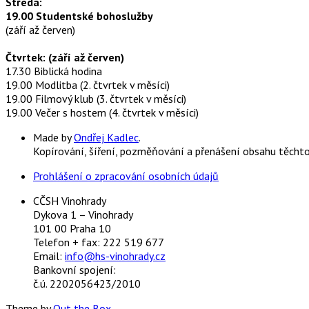
Středa:
19.00 Studentské bohoslužby
(září až červen)
Čtvrtek: (září až červen)
17.30 Biblická hodina
19.00 Modlitba (2. čtvrtek v měsíci)
19.00 Filmový klub (3. čtvrtek v měsíci)
19.00 Večer s hostem (4. čtvrtek v měsíci)
Made by
Ondřej Kadlec
.
Kopírování, šíření, pozměňování a přenášení obsahu těcht
Prohlášení o zpracování osobních údajů
CČSH Vinohrady
Dykova 1 – Vinohrady
101 00 Praha 10
Telefon + fax: 222 519 677
Email:
info@hs-vinohrady.cz
Bankovní spojení:
č.ú. 2202056423/2010
Theme by
Out the Box