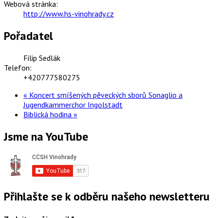
Webová stránka:
http://www.hs-vinohrady.cz
Pořadatel
Filip Sedlák
Telefon:
+420777580275
«
Koncert smíšených pěveckých sborů Sonaglio a
Jugendkammerchor Ingolstadt
Biblická hodina
»
Jsme na YouTube
Přihlašte se k odběru našeho newsletteru