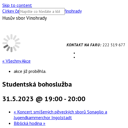
Skip to content
Církev československá husitská Vinohrady
Husův sbor Vinohrady
KONTAKT NA FARU:
222 519 677
« Všechny Akce
akce již proběhla.
Studentská bohoslužba
31.5.2023 @ 19:00
-
20:00
«
Koncert smíšených pěveckých sborů Sonaglio a
Jugendkammerchor Ingolstadt
Biblická hodina
»