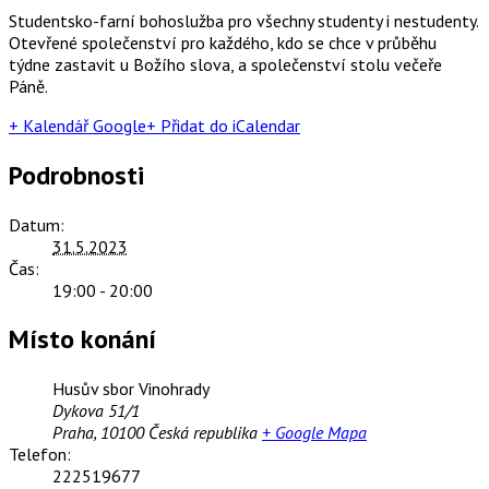
Studentsko-farní bohoslužba pro všechny studenty i nestudenty.
Otevřené společenství pro každého, kdo se chce v průběhu
týdne zastavit u Božího slova, a společenství stolu večeře
Páně.
+ Kalendář Google
+ Přidat do iCalendar
Podrobnosti
Datum:
31.5.2023
Čas:
19:00 - 20:00
Místo konání
Husův sbor Vinohrady
Dykova 51/1
Praha
,
10100
Česká republika
+ Google Mapa
Telefon:
222519677