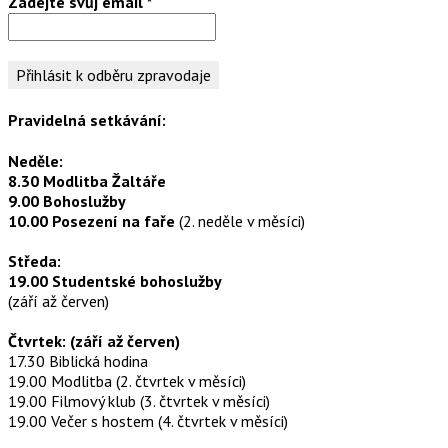
Zadejte svůj email
*
Pravidelná setkávání:
Neděle:
8.30 Modlitba Žaltáře
9.00 Bohoslužby
10.00 Posezení na faře
(2. neděle v měsíci)
Středa:
19.00 Studentské bohoslužby
(září až červen)
Čtvrtek: (září až červen)
17.30 Biblická hodina
19.00 Modlitba (2. čtvrtek v měsíci)
19.00 Filmový klub (3. čtvrtek v měsíci)
19.00 Večer s hostem (4. čtvrtek v měsíci)